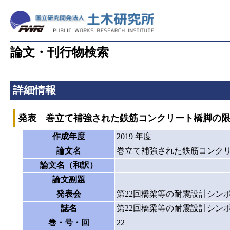
論文・刊行物検索
詳細情報
発表 巻立て補強された鉄筋コンクリート橋脚の
作成年度
2019 年度
論文名
巻立て補強された鉄筋コンク
論文名（和訳）
論文副題
発表会
第22回橋梁等の耐震設計シン
誌名
第22回橋梁等の耐震設計シン
巻・号・回
22