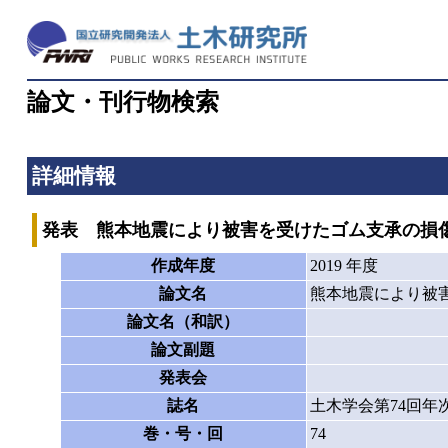
論文・刊行物検索
詳細情報
発表 熊本地震により被害を受けたゴム支承の損
作成年度
2019 年度
論文名
熊本地震により被
論文名（和訳）
論文副題
発表会
誌名
土木学会第74回年
巻・号・回
74