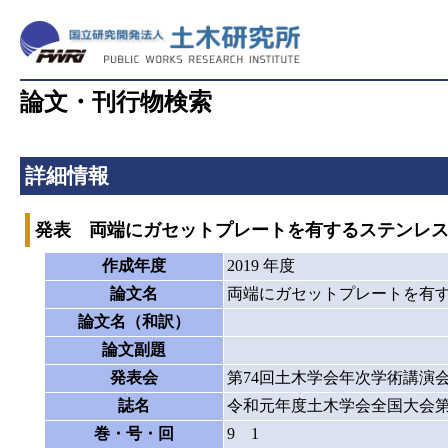
論文・刊行物検索
詳細情報
発表 両端にガセットプレートを有するステンレ
作成年度
2019 年度
論文名
両端にガセットプレートを有
論文名（和訳）
論文副題
発表会
第74回土木学会年次学術講演
誌名
令和元年度土木学会全国大会第
巻・号・回
9 1