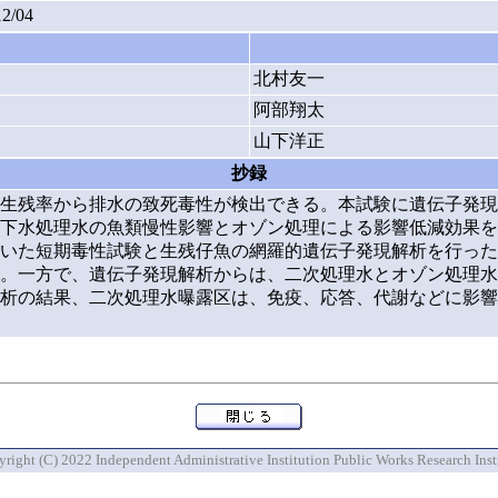
12/04
北村友一
阿部翔太
山下洋正
抄録
生残率から排水の致死毒性が検出できる。本試験に遺伝子発現
下水処理水の魚類慢性影響とオゾン処理による影響低減効果を
いた短期毒性試験と生残仔魚の網羅的遺伝子発現解析を行った
。一方で、遺伝子発現解析からは、二次処理水とオゾン処理水曝露
析の結果、二次処理水曝露区は、免疫、応答、代謝などに影響
right (C) 2022 Independent Administrative Institution Public Works Research Inst