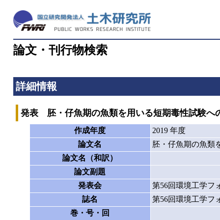
論文・刊行物検索
詳細情報
発表 胚・仔魚期の魚類を用いる短期毒性試験へ
作成年度
2019 年度
論文名
胚・仔魚期の魚類
論文名（和訳）
論文副題
発表会
第56回環境工学フ
誌名
第56回環境工学フ
巻・号・回