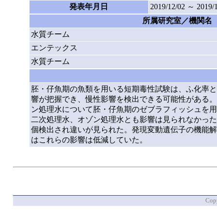
発表年月日
2019/12/02 ～ 2019/
所属研究室／機関名
水質チーム
エンテックス
水質チーム
胚・仔魚期の魚類を用いる短期毒性試験は、ふ化率と
響が把握でき、慢性影響を検出できる可能性がある。
ン処理水について胚・仔魚期のゼブラフィッシュを用
二次処理水、オゾン処理水とも影響は見られなかった
個検出され違いが見られた。発現変動遺伝子の機能解
はこれらの影響は低減していた。
Copy