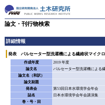
論文・刊行物検索
詳細情報
発表 パルセーター型洗濯機による繊維状マイク
作成年度
2019 年度
論文名
パルセーター型洗濯機による
論文名（和訳）
論文副題
発表会
第53回日本水環境学会年会
誌名
日本水環境学会年会講演集
巻・号・回