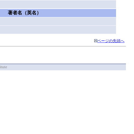
著者名（英名）
ページの先頭へ
itute