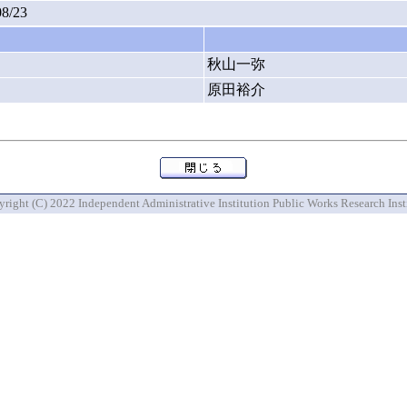
08/23
秋山一弥
原田裕介
right (C) 2022 Independent Administrative Institution Public Works Research Inst