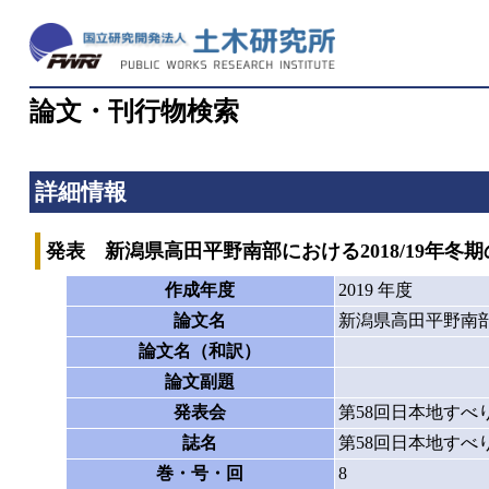
論文・刊行物検索
詳細情報
発表 新潟県高田平野南部における2018/19年冬
作成年度
2019 年度
論文名
新潟県高田平野南部
論文名（和訳）
論文副題
発表会
第58回日本地すべ
誌名
第58回日本地すべ
巻・号・回
8