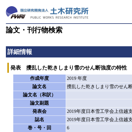
論文・刊行物検索
詳細情報
発表 攪乱した乾きしまり雪のせん断強度の特性
作成年度
2019 年度
論文名
攪乱した乾きしまり雪のせん
論文名（和訳）
論文副題
発表会
2019年度日本雪工学会上信越
誌名
2019年度日本雪工学会上信越
巻・号・回
6