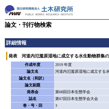
論文・刊行物検索
詳細情報
発表 河道内氾濫原湿地に成立する水生動物群集
作成年度
2019 年度
論文名
河道内氾濫原湿地に成立する
論文名（和訳）
論文副題
発表会
第68回日本生態学会
誌名
第67回日本生態学会大会
巻・号・回
3