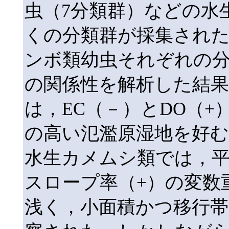
虫（7分類群）などの水
くの分類群が採集され
ンボ類幼虫それぞれの
の関係性を解析した結果（Ra
は，EC（－）とDO（
の高い氾濫原湿地を好
水生カメムシ類では，平
スロープ率（+）の変数
浅く，小面積かつ移行帯