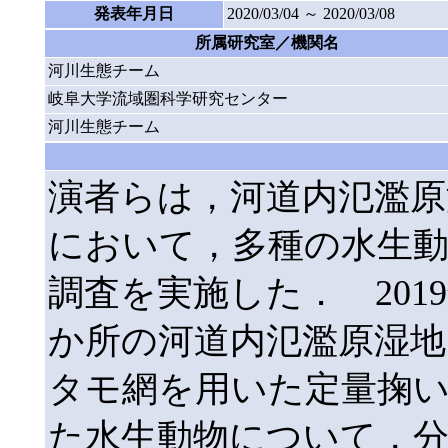
発表年月日
2020/03/04 ～ 2020/03/08
所属研究室／機関名
河川生態チーム
岐阜大学流域圏科学研究センター
河川生態チーム
演者らは，河道内氾濫原
において，多種の水生動
調査を実施した． 201
か所の河道内氾濫原湿地
タモ網を用いた定量掬
た水生動物について，