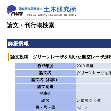
論文・刊行物検索
詳細情報
論文投稿 グリーンレーザを用いた航空レーザ測深
作成年度
2019 年度
論文名
グリーンレーザを
論文名（和訳）
論文副題
発表会
誌名
水環境学会誌
巻・号・回
42 5