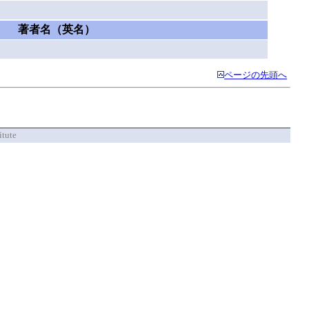
著者名（英名）
ページの先頭へ
itute