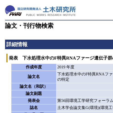
論文・刊行物検索
詳細情報
発表 下水処理水中のF特異RNAファージ遺伝子
作成年度
2019 年度
下水処理水中のF特異RNAフ
論文名
の特定
論文名（和訳）
論文副題
発表会
第56回環境工学研究フォーラ
誌名
土木学会論文集G(環境)(環境工