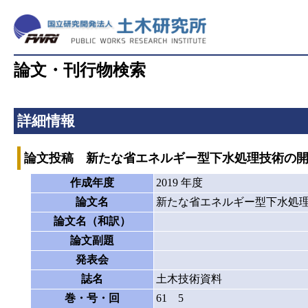
論文・刊行物検索
詳細情報
論文投稿 新たな省エネルギー型下水処理技術の開
作成年度
2019 年度
論文名
新たな省エネルギー型下水処理
論文名（和訳）
論文副題
発表会
誌名
土木技術資料
巻・号・回
61 5