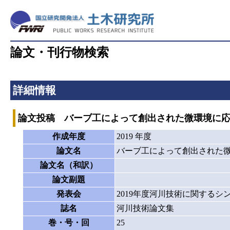
論文・刊行物検索
詳細情報
論文投稿 バーブ工によって創出された微環境に
作成年度
2019 年度
論文名
バーブ工によって創出された
論文名（和訳）
論文副題
発表会
2019年度河川技術に関するシ
誌名
河川技術論文集
巻・号・回
25