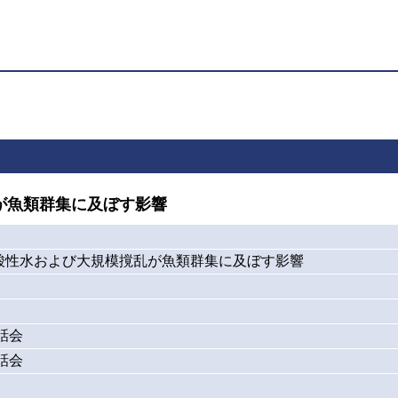
が魚類群集に及ぼす影響
酸性水および大規模撹乱が魚類群集に及ぼす影響
話会
話会