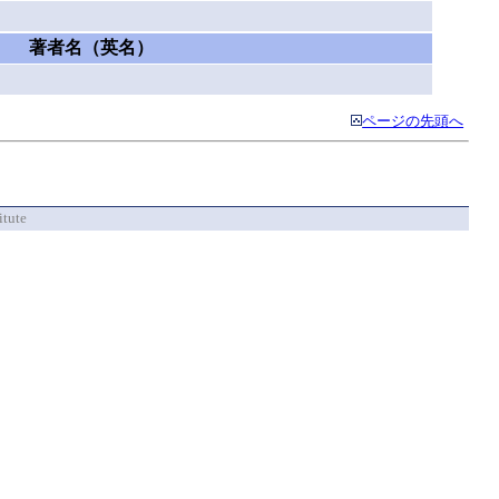
著者名（英名）
ページの先頭へ
itute