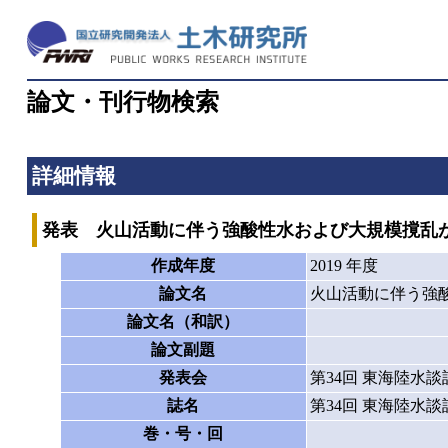
論文・刊行物検索
詳細情報
発表 火山活動に伴う強酸性水および大規模撹乱
作成年度
2019 年度
論文名
火山活動に伴う強
論文名（和訳）
論文副題
発表会
第34回 東海陸水談
誌名
第34回 東海陸水談
巻・号・回