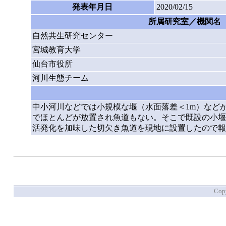
発表年月日
2020/02/15
所属研究室／機関名
自然共生研究センター
宮城教育大学
仙台市役所
河川生態チーム
中小河川などでは小規模な堰（水面落差＜1m）など
でほとんどが放置され魚道もない。そこで既設の小堰
活発化を加味した切欠き魚道を現地に設置したので報
Copy