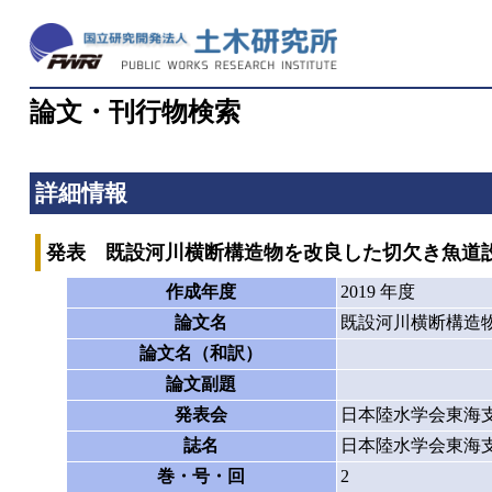
論文・刊行物検索
詳細情報
発表 既設河川横断構造物を改良した切欠き魚道
作成年度
2019 年度
論文名
既設河川横断構造
論文名（和訳）
論文副題
発表会
日本陸水学会東海支
誌名
日本陸水学会東海支
巻・号・回
2