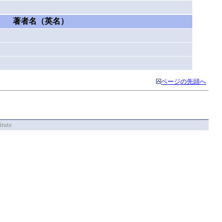
著者名（英名）
ページの先頭へ
itute