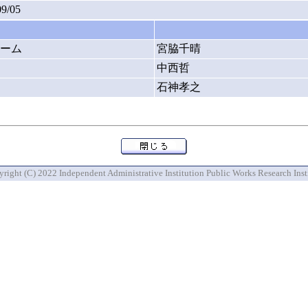
09/05
ーム
宮脇千晴
中西哲
石神孝之
right (C) 2022 Independent Administrative Institution Public Works Research Inst