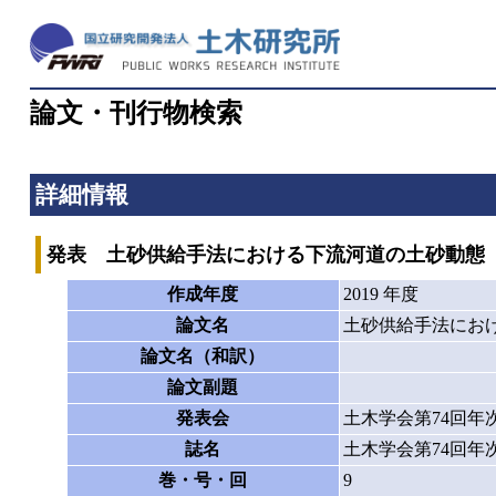
論文・刊行物検索
詳細情報
発表 土砂供給手法における下流河道の土砂動態
作成年度
2019 年度
論文名
土砂供給手法にお
論文名（和訳）
論文副題
発表会
土木学会第74回年
誌名
土木学会第74回年
巻・号・回
9