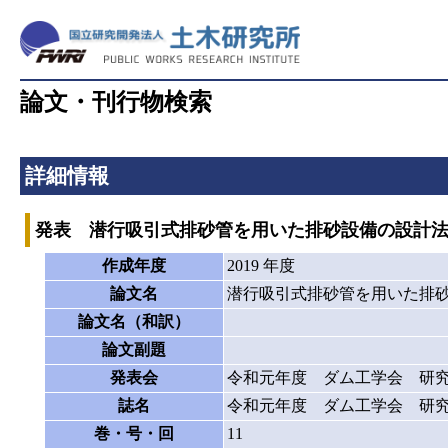
論文・刊行物検索
詳細情報
発表 潜行吸引式排砂管を用いた排砂設備の設計
作成年度
2019 年度
論文名
潜行吸引式排砂管を用いた排
論文名（和訳）
論文副題
発表会
令和元年度 ダム工学会 研
誌名
令和元年度 ダム工学会 研
巻・号・回
11