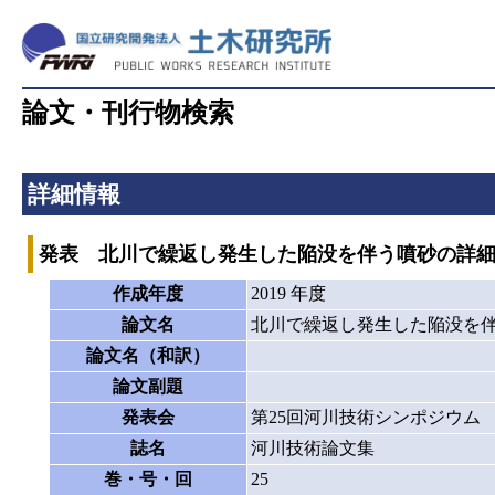
論文・刊行物検索
詳細情報
発表 北川で繰返し発生した陥没を伴う噴砂の詳
作成年度
2019 年度
論文名
北川で繰返し発生した陥没を
論文名（和訳）
論文副題
発表会
第25回河川技術シンポジウム
誌名
河川技術論文集
巻・号・回
25