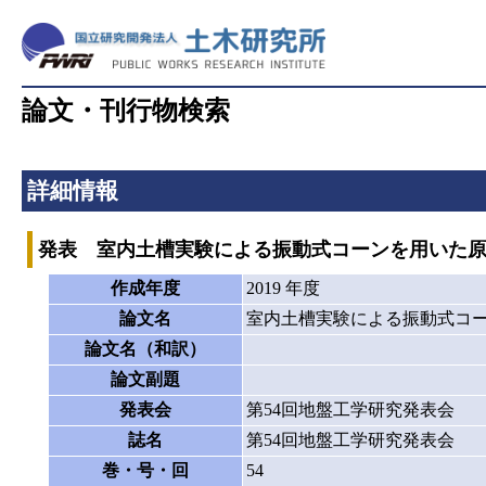
論文・刊行物検索
詳細情報
発表 室内土槽実験による振動式コーンを用いた
作成年度
2019 年度
論文名
室内土槽実験による振動式コ
論文名（和訳）
論文副題
発表会
第54回地盤工学研究発表会
誌名
第54回地盤工学研究発表会
巻・号・回
54