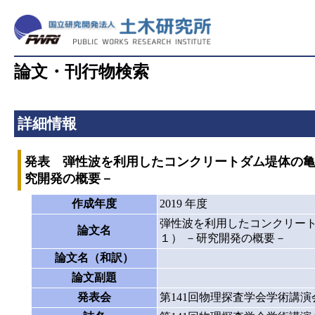
論文・刊行物検索
詳細情報
発表 弾性波を利用したコンクリートダム堤体の亀
究開発の概要－
作成年度
2019 年度
弾性波を利用したコンクリー
論文名
１） －研究開発の概要－
論文名（和訳）
論文副題
発表会
第141回物理探査学会学術講演