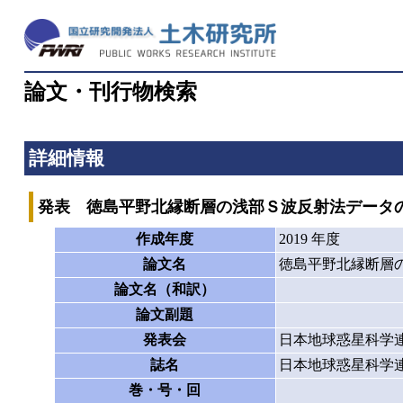
論文・刊行物検索
詳細情報
発表 徳島平野北縁断層の浅部Ｓ波反射法データ
作成年度
2019 年度
論文名
徳島平野北縁断層
論文名（和訳）
論文副題
発表会
日本地球惑星科学連
誌名
日本地球惑星科学連
巻・号・回