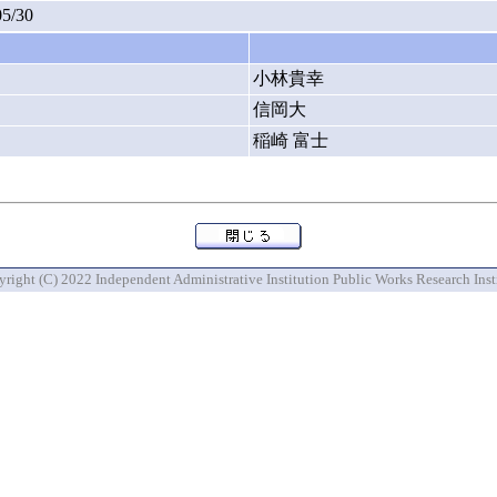
05/30
小林貴幸
信岡大
稲崎 富士
right (C) 2022 Independent Administrative Institution Public Works Research Inst