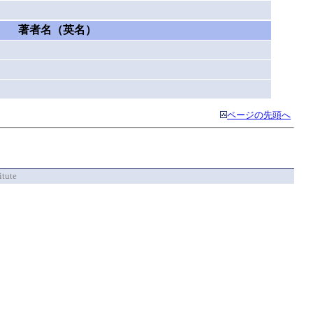
著者名（英名）
ページの先頭へ
itute