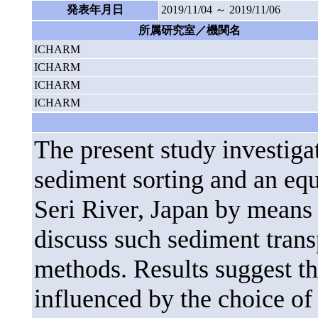
発表年月日
2019/11/04 ～ 2019/11/06
所属研究室／機関名
ICHARM
ICHARM
ICHARM
ICHARM
The present study investigat
sediment sorting and an equ
Seri River, Japan by means 
discuss such sediment tran
methods. Results suggest th
influenced by the choice o