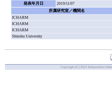
発表年月日
2019/11/07
所属研究室／機関名
ICHARM
ICHARM
ICHARM
Shinshu University
Copyright (C) 2022 Independent Admin