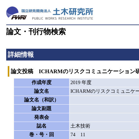
論文・刊行物検索
詳細情報
論文投稿 ICHARMのリスクコミュニケーショ
作成年度
2019 年度
論文名
ICHARMのリスクコミュニ
論文名（和訳）
論文副題
発表会
誌名
土木技術
巻・号・回
74 11