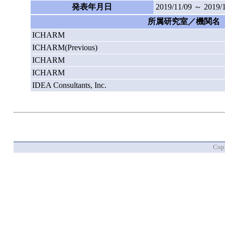
発表年月日
2019/11/09 ～ 2019/
所属研究室／機関名
ICHARM
ICHARM(Previous)
ICHARM
ICHARM
IDEA Consultants, Inc.
Copy