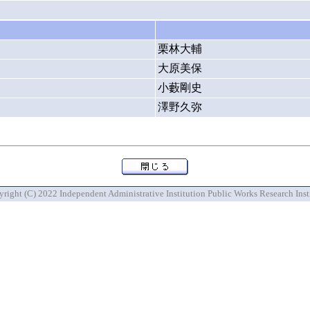
栗林大輔
大原美保
小藪剛史
澤野久弥
right (C) 2022 Independent Administrative Institution Public Works Research Inst