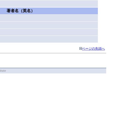
著者名（英名）
ページの先頭へ
itute