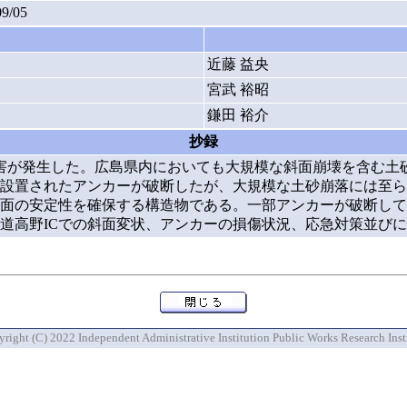
09/05
近藤 益央
宮武 裕昭
鎌田 裕介
抄録
な被害が発生した。広島県内においても大規模な斜面崩壊を含む
設置されたアンカーが破断したが、大規模な土砂崩落には至ら
面の安定性を確保する構造物である。一部アンカーが破断して
道高野ICでの斜面変状、アンカーの損傷状況、応急対策並び
right (C) 2022 Independent Administrative Institution Public Works Research Inst