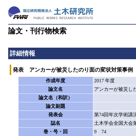
論文・刊行物検索
詳細情報
発表 アンカーが被災したのり面の変状対策事例
作成年度
2017 年度
論文名
アンカーが被災し
論文名（和訳）
論文副題
発表会
第74回年次学術講
誌名
土木学会全国大会第
巻・号・回
9 74