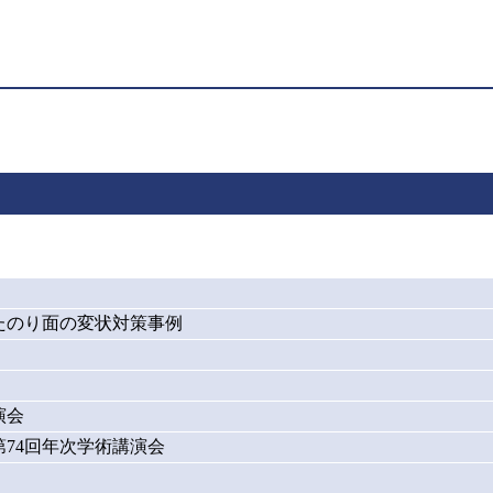
たのり面の変状対策事例
演会
74回年次学術講演会