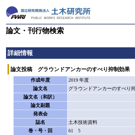
論文・刊行物検索
詳細情報
論文投稿 グラウンドアンカーのすべり抑制効果
作成年度
2019 年度
論文名
グラウンドアンカーのすべり
論文名（和訳）
論文副題
発表会
誌名
土木技術資料
巻・号・回
61 5