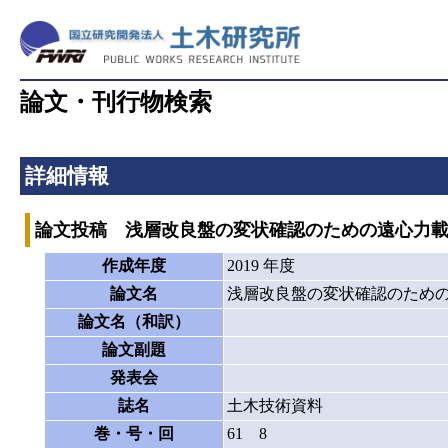
論文・刊行物検索
詳細情報
論文投稿 浅層改良盤の変状確認のための遠心力
作成年度
2019 年度
論文名
浅層改良盤の変状確認のため
論文名（和訳）
論文副題
発表会
誌名
土木技術資料
巻・号・回
61 8