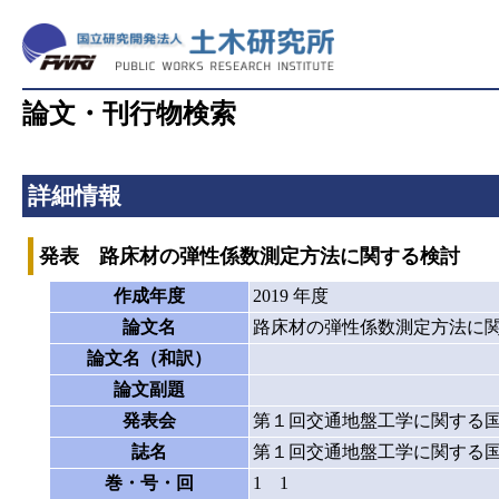
論文・刊行物検索
詳細情報
発表 路床材の弾性係数測定方法に関する検討
作成年度
2019 年度
論文名
路床材の弾性係数測定方法に
論文名（和訳）
論文副題
発表会
第１回交通地盤工学に関する
誌名
第１回交通地盤工学に関する
巻・号・回
1 1