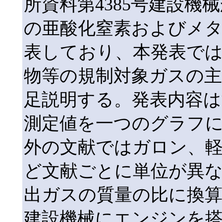
所資料第4385号建設
の亜酸化窒素およびメタン
表しており、本発表で
物等の規制対象ガスの
足説明する。発表内容は
測定値を一つのグラフ
外の文献ではガロン、
ど文献ごとに単位が異な
出ガスの質量の比に換
建設機械にエンジンを