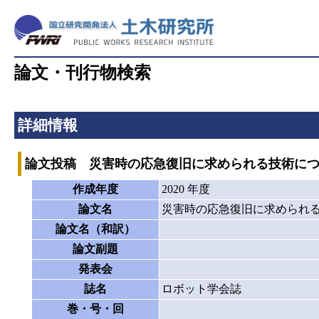
論文・刊行物検索
詳細情報
論文投稿 災害時の応急復旧に求められる技術に
作成年度
2020 年度
論文名
災害時の応急復旧に求められ
論文名（和訳）
論文副題
発表会
誌名
ロボット学会誌
巻・号・回