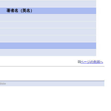
著者名（英名）
ページの先頭へ
itute