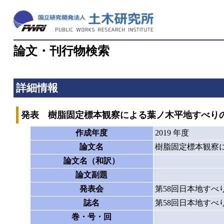
論文・刊行物検索
詳細情報
発表 樹脂固定標本観察による葉ノ木平地すべり
作成年度
2019 年度
論文名
樹脂固定標本観察
論文名（和訳）
論文副題
発表会
第58回日本地すべ
誌名
第58回日本地すべ
巻・号・回