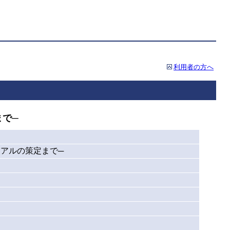
利用者の方へ
まで─
アルの策定まで─