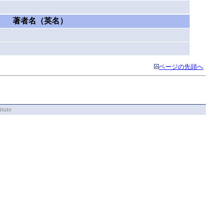
著者名（英名）
ページの先頭へ
itute