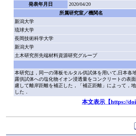
発表年月日
2020/04/20
所属研究室／機関名
新潟大学
琉球大学
長岡技術科学大学
新潟大学
土木研究所先端材料資源研究グループ
本研究は，同一の薄板モルタル供試体を用いて,日本各地
露供試体への塩化物イオン浸透量をコンクリートの表面
慮して離岸距離を補正した，「補正距離」によって，地
した．
本文表示【https://doi.o