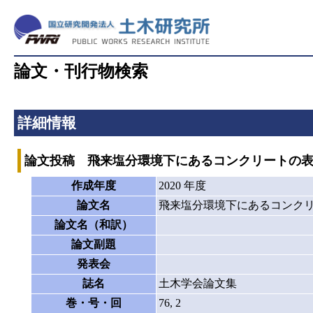
論文・刊行物検索
詳細情報
論文投稿 飛来塩分環境下にあるコンクリートの
作成年度
2020 年度
論文名
飛来塩分環境下にあるコンク
論文名（和訳）
論文副題
発表会
誌名
土木学会論文集
巻・号・回
76, 2