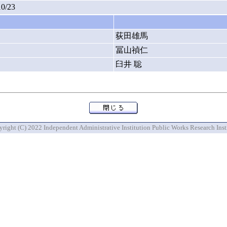
10/23
荻田雄馬
冨山禎仁
臼井 聡
right (C) 2022 Independent Administrative Institution Public Works Research Inst