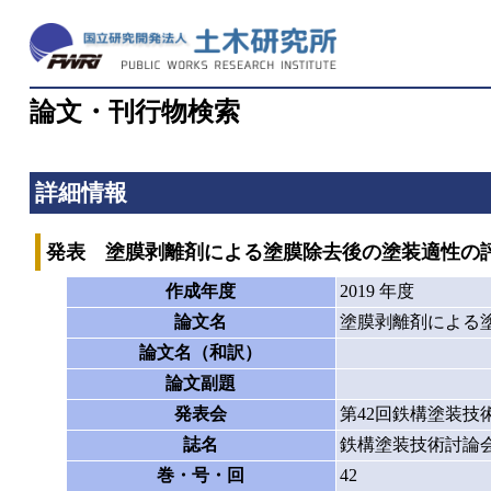
論文・刊行物検索
詳細情報
発表 塗膜剥離剤による塗膜除去後の塗装適性の評
作成年度
2019 年度
論文名
塗膜剥離剤による
論文名（和訳）
論文副題
発表会
第42回鉄構塗装技
誌名
鉄構塗装技術討論
巻・号・回
42