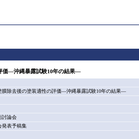
価―沖縄暴露試験10年の結果―
塗膜除去後の塗装適性の評価―沖縄暴露試験10年の結果―
術討論会
会発表予稿集