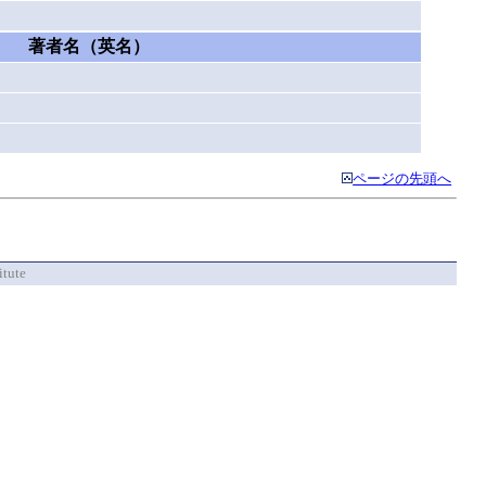
著者名（英名）
ページの先頭へ
itute