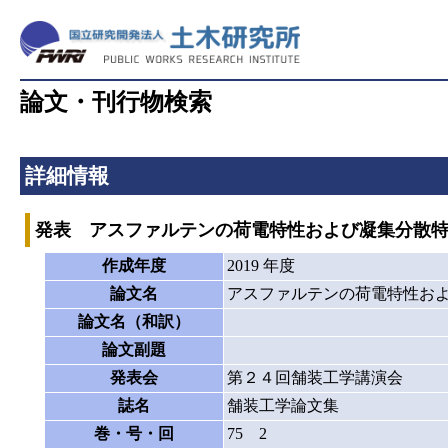
論文・刊行物検索
詳細情報
発表 アスファルテンの荷電特性および凝集分散
作成年度
2019 年度
論文名
アスファルテンの荷電特性お
論文名（和訳）
論文副題
発表会
第２４回舗装工学講演会
誌名
舗装工学論文集
巻・号・回
75 2