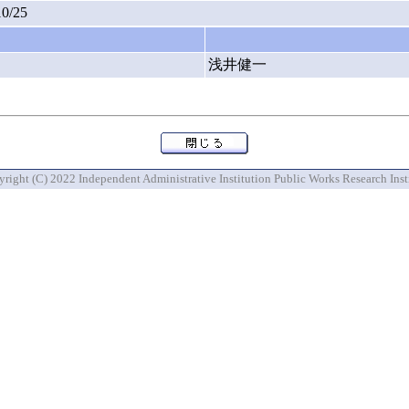
10/25
浅井健一
right (C) 2022 Independent Administrative Institution Public Works Research Inst