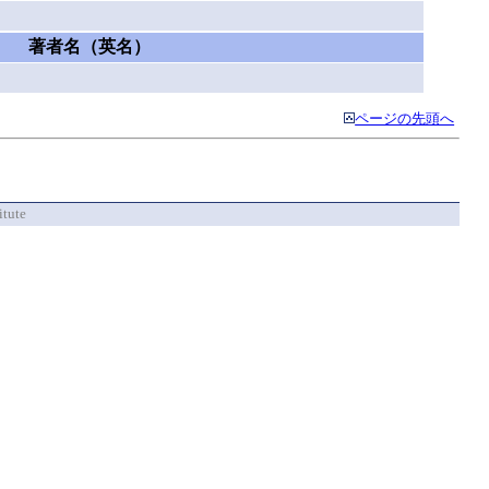
著者名（英名）
ページの先頭へ
itute