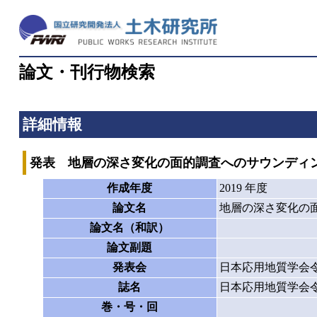
論文・刊行物検索
詳細情報
発表 地層の深さ変化の面的調査へのサウンディ
作成年度
2019 年度
論文名
地層の深さ変化の
論文名（和訳）
論文副題
発表会
日本応用地質学会
誌名
日本応用地質学会
巻・号・回