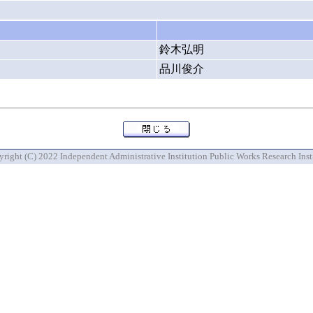
鈴木弘明
品川俊介
right (C) 2022 Independent Administrative Institution Public Works Research Inst