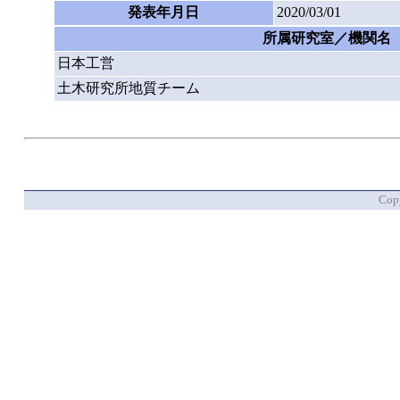
発表年月日
2020/03/01
所属研究室／機関名
日本工営
土木研究所地質チーム
Copy