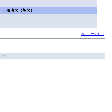
著者名（英名）
ページの先頭へ
itute