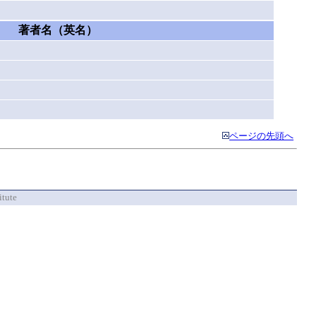
著者名（英名）
ページの先頭へ
itute