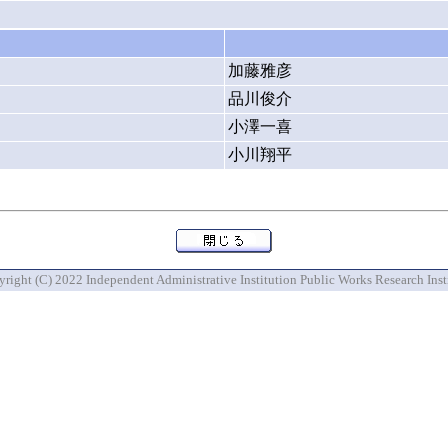
加藤雅彦
品川俊介
小澤一喜
小川翔平
right (C) 2022 Independent Administrative Institution Public Works Research Inst