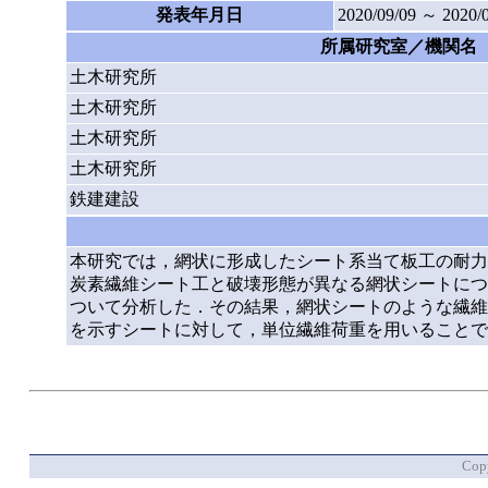
発表年月日
2020/09/09 ～ 2020/
所属研究室／機関名
土木研究所
土木研究所
土木研究所
土木研究所
鉄建建設
本研究では，網状に形成したシート系当て板工の耐力
炭素繊維シート工と破壊形態が異なる網状シートにつ
ついて分析した．その結果，網状シートのような繊維
を示すシートに対して，単位繊維荷重を用いることで
Copy