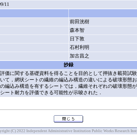
09/11
前田洸樹
森本智
日下敦
石村利明
加古昌之
抄録
評価に関する基礎資料を得ることを目的として押抜き載荷試験
いて，網状シートの繊維の編込み構造の違いによる破壊形態お
の編込み構造を有するシートでは，繊維それぞれの破壊形態が
シート耐力を評価できる可能性が示唆された．
right (C) 2022 Independent Administrative Institution Public Works Research Inst