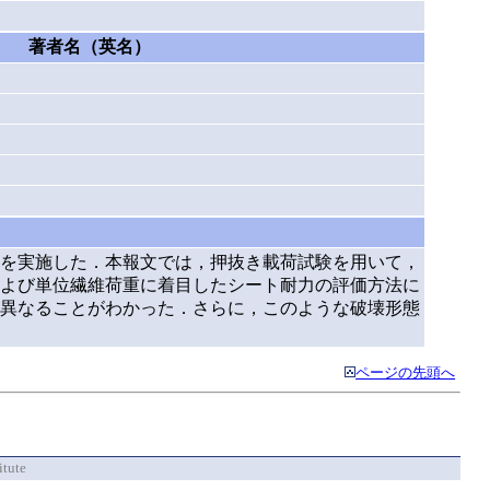
著者名（英名）
を実施した．本報文では，押抜き載荷試験を用いて，
よび単位繊維荷重に着目したシート耐力の評価方法に
異なることがわかった．さらに，このような破壊形態
ページの先頭へ
itute