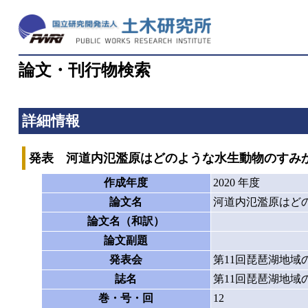
論文・刊行物検索
詳細情報
発表 河道内氾濫原はどのような水生動物のすみ
作成年度
2020 年度
論文名
河道内氾濫原はど
論文名（和訳）
論文副題
発表会
第11回琵琶湖地域
誌名
第11回琵琶湖地域
巻・号・回
12