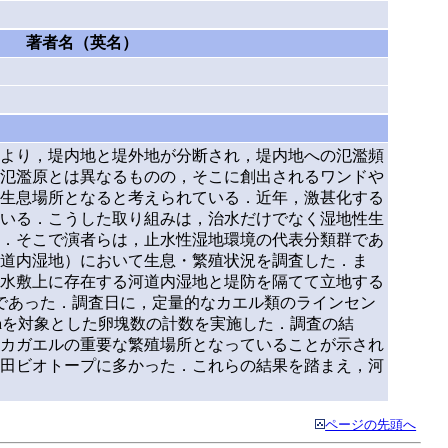
著者名（英名）
より，堤内地と堤外地が分断され，堤内地への氾濫頻
氾濫原とは異なるものの，そこに創出されるワンドや
生息場所となると考えられている．近年，激甚化する
いる．こうした取り組みは，治水だけでなく湿地性生
．そこで演者らは，止水性湿地環境の代表分類群であ
道内湿地）において生息・繁殖状況を調査した．ま
水敷上に存在する河道内湿地と堤防を隔てて立地する
圏内であった．調査日に，定量的なカエル類のラインセン
nicaを対象とした卵塊数の計数を実施した．調査の結
カガエルの重要な繁殖場所となっていることが示され
田ビオトープに多かった．これらの結果を踏まえ，河
ページの先頭へ