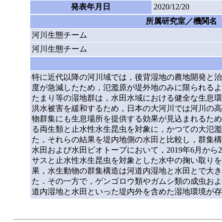
発表年月日
2020/12/20
所属研究室／機関名
河川生態チーム
河川生態チーム
特に近代以降の河川域では，後背湿地の農地開発と治
度が急減したため，氾濫原が堤外地のみに限られるよ
たまり等の湿地群は，水田水域における健全な生息環
洪水被害を緩和するため，日本の大河川では河川の高
物群集にも生息場所を提供する効果が見込まれるため
る両生類と止水性水生昆虫を対象に，かつての大氾濫
た，それらの結果を堤内地側の水田と比較し，群集構
水田および水田ビオトープにおいて，2019年6月から
サスと止水性水生昆虫を対象とした水中の掬い取りを行った
果，水生動物の群集構造は河道内湿地と水田とで大き
た．その一方で，ゲンゴロウ類やガムシ類の成虫およ
道内湿地と水田といった堤内外を含めた湿地環境が存