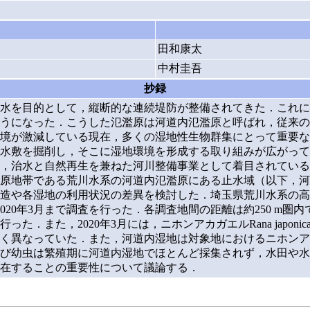
田和康太
中村圭吾
抄録
水を目的として，縦断的な連続堤防が整備されてきた．これに
うになった．こうした氾濫原は河道内氾濫原と呼ばれ，従来の
境が激減している現在，多くの湿地性生物群集にとって重要な
水敷を掘削し，そこに湿地環境を形成する取り組みが広がって
，治水と自然再生を兼ねた河川整備事業として着目されている
原地帯である荒川水系の河道内氾濫原にある止水域（以下，河
造や各湿地の利用状況の差異を検討した．埼玉県荒川水系の高
2020年3月まで調査を行った．各調査地間の距離は約250 m
．また，2020年3月には，ニホンアカガエルRana japo
く異なっていた．また，河道内湿地は対象地におけるニホンア
び幼虫は繁殖期に河道内湿地でほとんど採集されず，水田や水
在することの重要性について議論する．