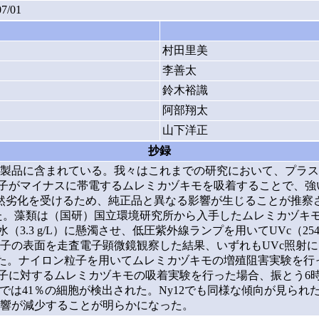
07/01
村田里美
李善太
鈴木裕識
阿部翔太
山下洋正
抄録
製品に含まれている。我々はこれまでの研究において、プラスチ
粒子がマイナスに帯電するムレミカヅキモを吸着することで、
然劣化を受けるため、純正品と異なる影響が生じることが推察さ
（国研）国立環境研究所から入手したムレミカヅキモ（Pseudokirch
）を滅菌水（3.3 g/L）に懸濁させ、低圧紫外線ランプを用いてUVc（2
2粒子の表面を走査電子顕微鏡観察した結果、いずれもUVc照
かった。ナイロン粒子を用いてムレミカヅキモの増殖阻害実験を行っ
粒子に対するムレミカヅキモの吸着実験を行った場合、振とう6時
y6では41％の細胞が検出された。Ny12でも同様な傾向が見ら
響が減少することが明らかになった。