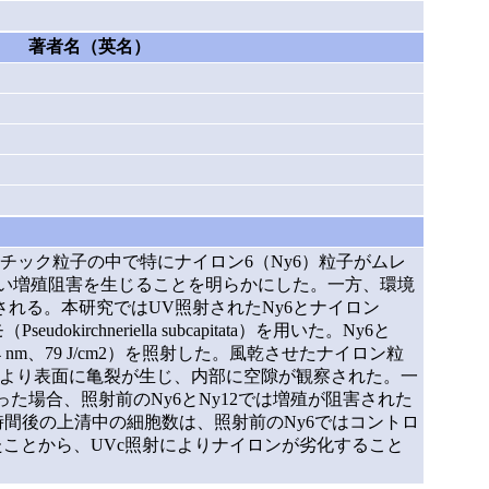
著者名（英名）
ック粒子の中で特にナイロン6（Ny6）粒子がムレ
強い増殖阻害を生じることを明らかにした。一方、環境
れる。本研究ではUV照射されたNy6とナイロン
neriella subcapitata）を用いた。Ny6と
54 nm、79 J/cm2）を照射した。風乾させたナイロン粒
射により表面に亀裂が生じ、内部に空隙が観察された。一
た場合、照射前のNy6とNy12では増殖が阻害された
間後の上清中の細胞数は、照射前のNy6ではコントロ
れたことから、UVc照射によりナイロンが劣化すること