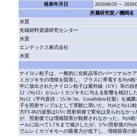
発表年月日
2020/06/29 ～ 2020/
所属研究室／機関名
水質
先端材料資源研究センター
水質
エンテックス株式会社
水質
ナイロン粒子は、一般的に化粧品等のパーソナルケア
ミカヅキモの増殖を阻害し、プラスに帯電するNy6
中に放出されたナイロン粒子は紫外線（UV）等の自
12（Ny12）がムレミカヅキモに与える影響を検討した。藻類は
Ny12（平均直径：15-30 ?m、Goodfellow社製
子を照射サンプルとして実験に用いた。Ny6とNy1
方FT-IRの波形はUVc 照射前後で変化は見られな
が、照射後では増殖阻害が観察されなかった。Ny6
ールに比べて1.7％まで減少したが、UVc照射後のN
でムレミカヅキモへの吸着力が低下し、増殖阻害の影