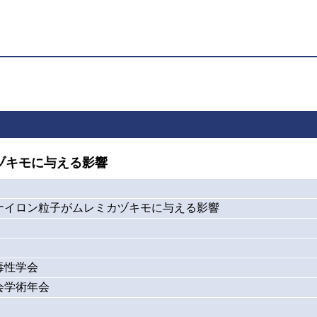
ヅキモに与える影響
ナイロン粒子がムレミカヅキモに与える影響
毒性学会
会学術年会