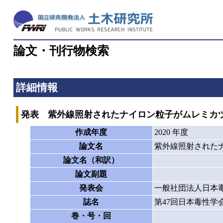
論文・刊行物検索
詳細情報
発表 紫外線照射されたナイロン粒子がムレミカ
作成年度
2020 年度
論文名
紫外線照射された
論文名（和訳）
論文副題
発表会
一般社団法人日本
誌名
第47回日本毒性学
巻・号・回