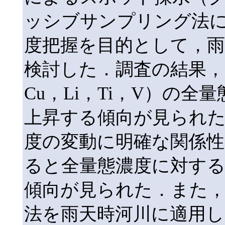
ッシブサンプリング法に着
度把握を目的として，
検討した．調査の結果，7
Cu，Li，Ti，V）の全
上昇する傾向が見られた．一
度の変動に明確な関係性
ると全量態濃度に対するl
傾向が見られた．また，
法を雨天時河川に適用し