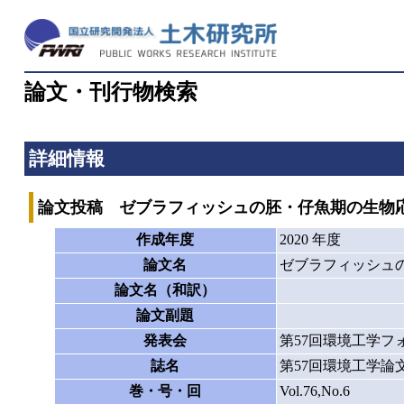
論文・刊行物検索
詳細情報
論文投稿 ゼブラフィッシュの胚・仔魚期の生物
作成年度
2020 年度
論文名
ゼブラフィッシュ
論文名（和訳）
論文副題
発表会
第57回環境工学フ
誌名
第57回環境工学論
巻・号・回
Vol.76,No.6