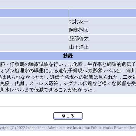
北村友一
阿部翔太
服部啓太
山下洋正
抄録
胚・仔魚期の曝露試験を行い，ふ化率，生存率と網羅的遺伝子
オゾン処理水の曝露による遺伝子発現への影響レベルは，河川
影響は見られなかったが，遺伝子発現への影響は見られた．二次
免疫，代謝，ストレス応答，シグナル伝達など様々な影響を受
川水レベルまで低減できることがわかった．
right (C) 2022 Independent Administrative Institution Public Works Research Inst