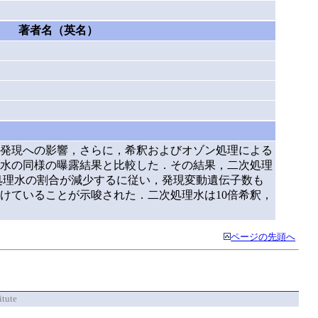
著者名（英名）
発現への影響，さらに，希釈およびオゾン処理による
水の同様の曝露結果と比較した．その結果，二次処理
処理水の割合が減少するに従い，発現変動遺伝子数も
けていることが示唆された．二次処理水は10倍希釈，
ページの先頭へ
itute