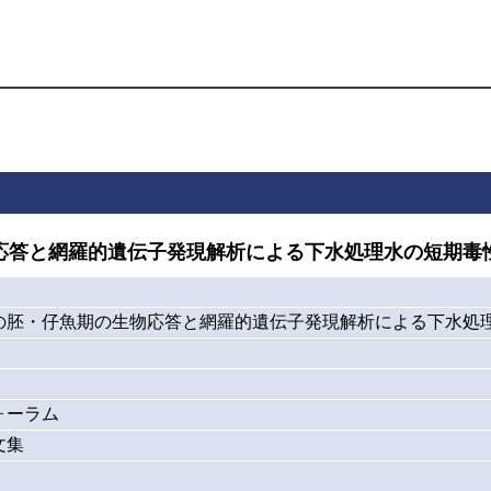
応答と網羅的遺伝子発現解析による下水処理水の短期毒
の胚・仔魚期の生物応答と網羅的遺伝子発現解析による下水処
ォーラム
文集