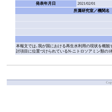
発表年月日
2021/02/01
所属研究室／機関名
本報文では､我が国における再生水利用の現状を概観
討項目に位置づけられているN-ニトロソアミン類の1
Copy