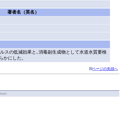
著者名（英名）
ルスの低減効果と､消毒副生成物として水道水質要検
明らかにした。
ページの先頭へ
itute