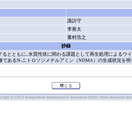
諏訪守
李善太
重村浩之
抄録
するとともに､水質性状に関わる課題として再生処理によるウイ
種であるN-ニトロソジメチルアミン（NDMA）の生成状況を
right (C) 2022 Independent Administrative Institution Public Works Research Inst