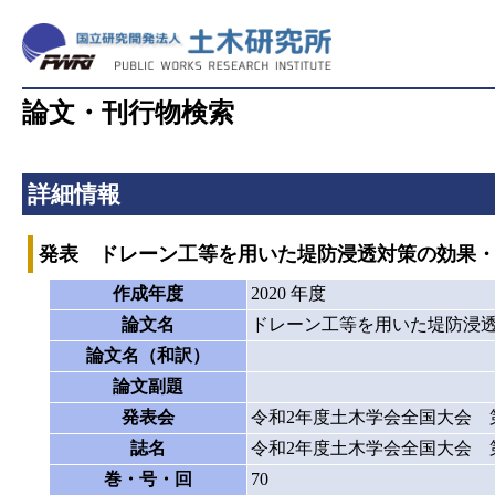
論文・刊行物検索
詳細情報
発表 ドレーン工等を用いた堤防浸透対策の効果
作成年度
2020 年度
論文名
ドレーン工等を用いた堤防浸
論文名（和訳）
論文副題
発表会
令和2年度土木学会全国大会 
誌名
令和2年度土木学会全国大会 
巻・号・回
70