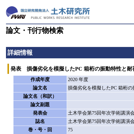
論文・刊行物検索
詳細情報
発表 損傷劣化を模擬したPC 箱桁の振動特性と
作成年度
2020 年度
論文名
損傷劣化を模擬したPC 箱桁
論文名（和訳）
論文副題
発表会
土木学会第75回年次学術講演
誌名
土木学会第75回年次学術講演
巻・号・回
75