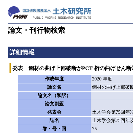
論文・刊行物検索
詳細情報
発表 鋼材の曲げ上部破断がPCT 桁の曲げせん断
作成年度
2020 年度
論文名
鋼材の曲げ上部破断
論文名（和訳）
論文副題
発表会
土木学会第75回年
誌名
土木学会第75回年
巻・号・回
75