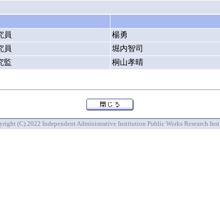
究員
楊勇
究員
堀内智司
究監
桐山孝晴
right (C) 2022 Independent Administrative Institution Public Works Research Inst