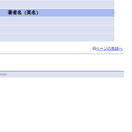
著者名（英名）
ページの先頭へ
itute