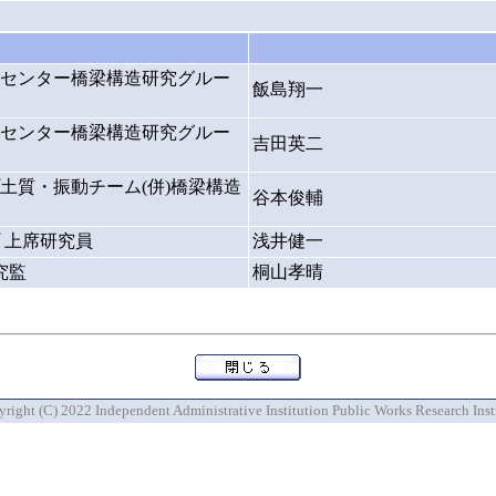
センター橋梁構造研究グルー
飯島翔一
センター橋梁構造研究グルー
吉田英二
土質・振動チーム(併)橋梁構造
谷本俊輔
 上席研究員
浅井健一
究監
桐山孝晴
right (C) 2022 Independent Administrative Institution Public Works Research Inst